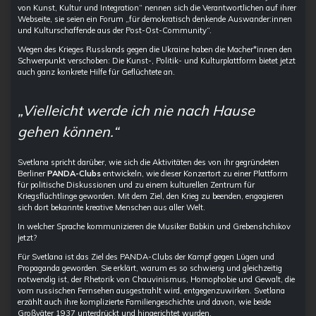
von Kunst, Kultur und Integration“ nennen sich die Verantwortlichen auf ihrer
Webseite, sie seien ein Forum „für demokratisch denkende Auswander:innen
und Kulturschaffende aus der Post-Ost-Community“.
Wegen des Krieges Russlands gegen die Ukraine haben die Macher*innen den
Schwerpunkt verschoben: Die Kunst-, Politik- und Kulturplattform bietet jetzt
auch ganz konkrete Hilfe für Geflüchtete an.
„Vielleicht werde ich nie nach Hause
gehen können.“
Svetlana spricht darüber, wie sich die Aktivitäten des von ihr gegründeten
Berliner
PANDA-Clubs
entwickeln, wie dieser Konzertort zu einer Plattform
für politische Diskussionen und zu einem kulturellen Zentrum für
Kriegsflüchtlinge geworden. Mit dem Ziel, den Krieg zu beenden, engagieren
sich dort bekannte kreative Menschen aus aller Welt.
In welcher Sprache kommunizieren die Musiker Babkin und Grebenshchikov
jetzt?
Für Svetlana ist das Ziel des PANDA-Clubs der Kampf gegen Lügen und
Propaganda geworden. Sie erklärt, warum es so schwierig und gleichzeitig
notwendig ist, der Rhetorik von Chauvinismus, Homophobie und Gewalt, die
vom russischen Fernsehen ausgestrahlt wird, entgegenzuwirken. Svetlana
erzählt auch ihre komplizierte Familiengeschichte und davon, wie beide
Großväter 1937 unterdrückt und hingerichtet wurden.