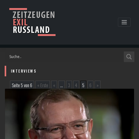
Skip
to
content
INTERVIEWS
Seite 5 von 6
« Erste
«
...
3
4
5
6
»