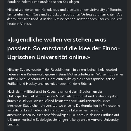
Sorokins Polemik mit ausländischen Soziologen.
Nikolai wanderte nach Kanada aus und arbeitete an der University of Toronto,
kehrte aber nach Russland zurück, um dort unter Vertrag zu unterrichten. Als
der militärische Konflikt in der Ukraine begann, reiste er nach Litauen und lebt
heute in Vilnius.
«Jugendliche wollen verstehen, was
passiert. So entstand die Idee der Finno-
Ugrischen Universität online.»
Nikolay Zyuzev wurde in der Republik Komi in einem kleinen Kolchosedorf
neben einem Kiefernwald geboren. Seine Mutter arbeitete im Waisenhaus eines
Tuberkulose-Sanatoriums. Dort lernte Nikolay die Landessprache, spielte
Fußball und Hockey und las mit anderen Kindern Bücher.
Nach dem Militärdienst in Kasachstan und dem Studium an der
philologischen Fakultät arbeitete Nikolai als Journalist und reiste ausgiebig
durch die UdSSR. Anschließend besuchte er die Graduiertenschule der
Moskauer Staatlichen Universität, wo er seine Doktorarbeiten in Philosophie
verteidigte. Er schrieb ausführlich über das Erbe seines russisch-
amerikanischen Wissenschaftlerkollegen P. A. Sorokin, dessen Einfluss auf
US-amerikanische Soziologieabteilungen Nikolay an die Harvard University
brachte.