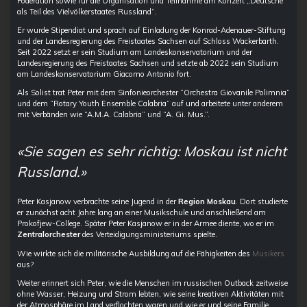
Föderation sowie für die Organisation und Teilnahme am Konzert „Deutsche
als Teil des Vielvölkerstaates Russland“.
Er wurde Stipendiat und sprach auf Einladung der Konrad-Adenauer-Stiftung
und der Landesregierung des Freistaates Sachsen auf Schloss Wackerbarth.
Seit 2022 setzt er sein Studium am Landeskonservatorium und der
Landesregierung des Freistaates Sachsen und setzte ab 2022 sein Studium
am Landeskonservatorium Giacomo Antonio fort.
Als Solist trat Peter mit dem Sinfonieorchester “Orchestra Giovanile Polimnia”
und dem “Rotary Youth Ensemble Calabria” auf und arbeitete unter anderem
mit Verbänden wie “A.M.A. Calabria” und “A. Gi. Mus.”.
«Sie sagen es sehr richtig: Moskau ist nicht
Russland.»
Peter ​​Kasjanow verbrachte seine Jugend in der
Region Moskau
. Dort studierte
er zunächst acht Jahre lang an einer Musikschule und anschließend am
Prokofjew-College. Später Peter Kasjanow er in der Armee diente, wo er im
Zentralorchester
des Verteidigungsministeriums spielte.
Wie wirkte sich die militärische Ausbildung auf die Fähigkeiten des
Musikers
aus?
Weiter erinnert sich Peter, wie die Menschen im russischen Outback zeitweise
ohne Wasser, Heizung und Strom lebten, wie seine kreativen Aktivitäten mit
der Atmosphäre im Land verflochten waren und wie er und seine Familie