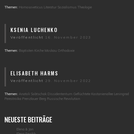
Themen:
Homosoveticus
Literatur
Sozialismus
Theologie
KSENIA LUCHENKO
Veröffentlicht
16. November 2023
Themen:
Baptisten
Kirche
Moskau
Orthodoxie
ELISABETH HARMS
Veröffentlicht
29. November 2022
Themen:
Anatoli Sobtschak
Dissidententum
Geflüchtete
Kastanienallee
Leningrad
Perestroika
Prenzlauer Berg
Russische Revolution
NEUESTE BEITRÄGE
Elena & Jan
Elena Emrikh