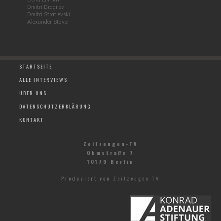
Dmitri Dragilev
Dmitri Stratievski
Alexander Staver
STARTSEITE
ALLE INTERVIEWS
ÜBER UNS
DATENSCHUTZERKLÄRUNG
KONTAKT
Zeitzeugen-TV
Ohmstraße 7
10179 Berlin
Produziert von
Zeitzeugen TV