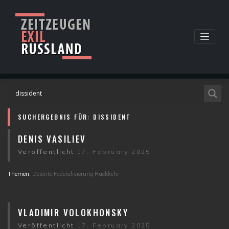
Skip
to
content
SUCHERGEBNIS FÜR:
DISSIDENT
DENIS VASILIEV
Veröffentlicht
17. February 2025
Themen:
Detente
Föderalisierung
Rückkehr
VLADIMIR VOLOKHONSKY
Veröffentlicht
17. February 2025