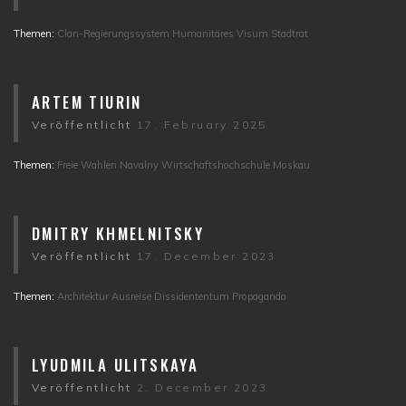
Themen:
Clan-Regierungssystem
Humanitäres Visum
Stadtrat
ARTEM TIURIN
Veröffentlicht
17. February 2025
Themen:
Freie Wahlen
Navalny
Wirtschaftshochschule Moskau
DMITRY KHMELNITSKY
Veröffentlicht
17. December 2023
Themen:
Architektur
Ausreise
Dissidententum
Propaganda
LYUDMILA ULITSKAYA
Veröffentlicht
2. December 2023